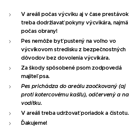
V areáli počas výcviku aj v čase prestávok
treba dodržiavať pokyny výcvikára, najmä
počas obrany!
Pes nemôže byť pustený na voľno vo
výcvikovom stredisku z bezpečnostných
dôvodov bez dovolenia výcvikára.
Za škody spôsobené psom zodpovedá
majiteľ psa.
Pes prichádza do areálu zaočkovaný (aj
proti kotercovému kašľu), odčervený a na
vodítku.
V areáli treba udržovať poriadok a čistotu.
Ďakujeme!